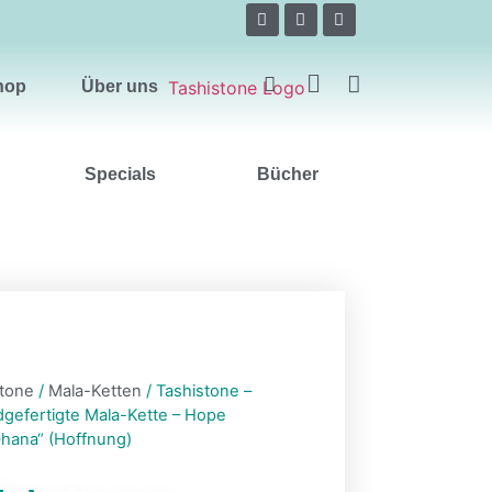
Über uns
hop
Über uns
Specials
Bücher
stone
/
Mala-Ketten
/ Tashistone –
dgefertigte Mala-Kette – Hope
hana“ (Hoffnung)