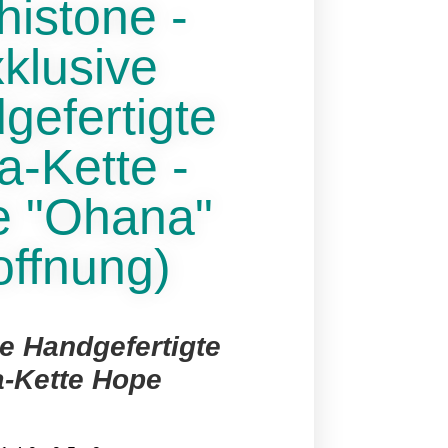
histone -
klusive
gefertigte
a-Kette -
 "Ohana"
offnung)
e Handgefertigte
a-Kette Hope