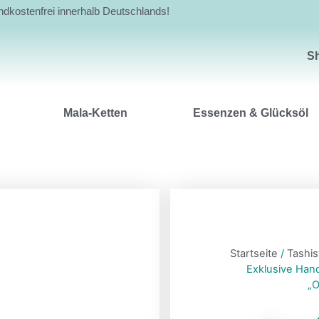
andkostenfrei innerhalb Deutschlands!
Shop
S
Mala-Ketten
Essenzen & Glücksöl
Startseite
/
Tashi
Exklusive Han
„O