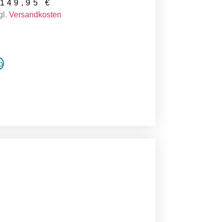
149,95
€
gl.
Versandkosten
b