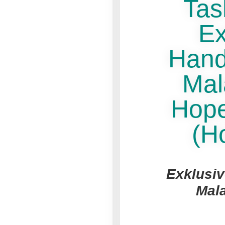
Tas
Ex
Hand
Mal
Hope
(H
Exklusiv
Mal