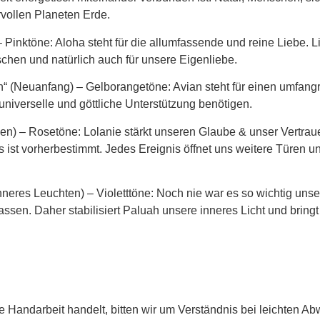
vollen Planeten Erde.
 Pinktöne: Aloha steht für die allumfassende und reine Liebe. Li
hen und natürlich auch für unsere Eigenliebe.
n“ (Neuanfang)
– Gelborangetöne: Avian steht für einen umfangr
universelle und göttliche Unterstützung benötigen.
ben)
– Rosetöne: Lolanie stärkt unseren Glaube & unser Vertraue
 ist vorherbestimmt. Jedes Ereignis öffnet uns weitere Türen 
Inneres Leuchten)
– Violetttöne: Noch nie war es so wichtig unser
assen. Daher stabilisiert Paluah unsere inneres Licht und bring
le Handarbeit handelt, bitten wir um Verständnis bei leichten A