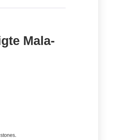
igte Mala-
istones.