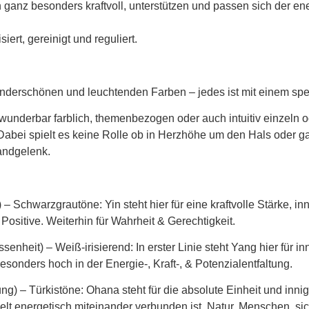
 ganz besonders kraftvoll, unterstützen und passen sich der 
ert, gereinigt und reguliert.
underschönen und leuchtenden Farben – jedes ist mit einem sp
wunderbar farblich, themenbezogen oder auch intuitiv einzeln 
Dabei spielt es keine Rolle ob in Herzhöhe um den Hals oder 
andgelenk.
)
– Schwarzgrautöne: Yin steht hier für eine kraftvolle Stärke, 
Positive. Weiterhin für Wahrheit & Gerechtigkeit.
ssenheit)
– Weiß-irisierend: In erster Linie steht Yang hier für 
esonders hoch in der Energie-, Kraft-, & Potenzialentfaltung.
ung)
– Türkistöne: Ohana steht für die absolute Einheit und innig
lt energetisch miteinander verbunden ist. Natur, Menschen, sic