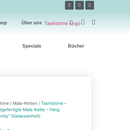
Über uns
hop
Über uns
Specials
Bücher
stone
/
Mala-Ketten
/ Tashistone –
dgefertigte Mala-Kette – Yang
enity“ (Gelassenheit)