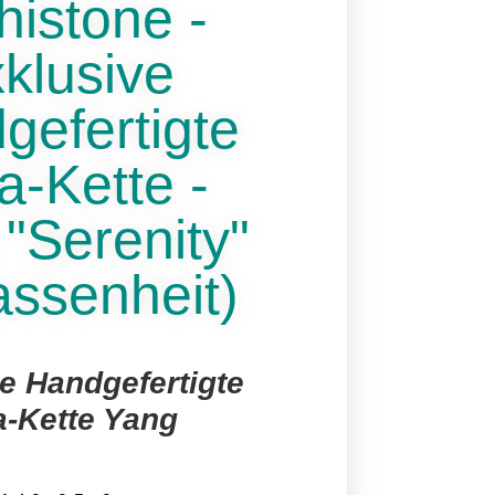
histone -
klusive
gefertigte
a-Kette -
"Serenity"
assenheit)
e Handgefertigte
a-Kette Yang