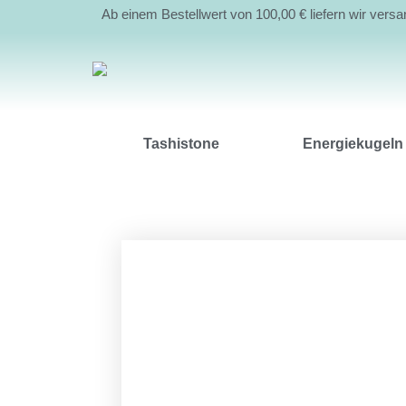
Ab einem Bestellwert von 100,00 € liefern wir vers
Tashistone
Energiekugeln