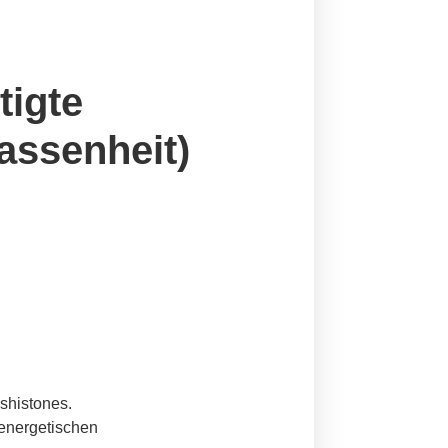
tigte
assenheit)
ashistones.
 energetischen