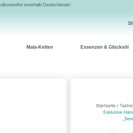
andkostenfrei innerhalb Deutschlands!
Shop
S
Mala-Ketten
Essenzen & Glücksöl
Startseite
/
Tashi
Exklusive Han
„Ser