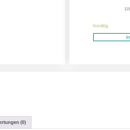
zz
Vorrätig
I
rtungen (0)