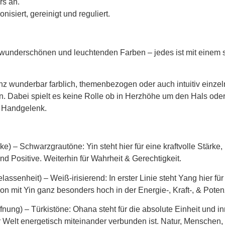
rs an.
isiert, gereinigt und reguliert.
7 wunderschönen und leuchtenden Farben – jedes ist mit einem
nz wunderbar farblich, themenbezogen oder auch intuitiv einze
n. Dabei spielt es keine Rolle ob in Herzhöhe um den Hals od
 Handgelenk.
rke)
– Schwarzgrautöne: Yin steht hier für eine kraftvolle Stärk
nd Positive. Weiterhin für Wahrheit & Gerechtigkeit.
elassenheit)
– Weiß-irisierend: In erster Linie steht Yang hier f
on mit Yin ganz besonders hoch in der Energie-, Kraft-, & Potenz
fnung)
– Türkistöne: Ohana steht für die absolute Einheit und in
 Welt energetisch miteinander verbunden ist. Natur, Menschen, 