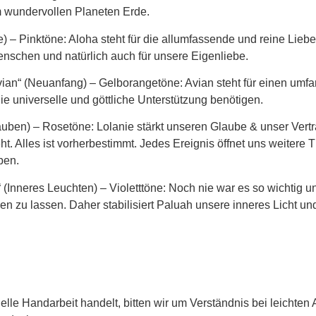
m wundervollen Planeten Erde.
e)
– Pinktöne: Aloha steht für die allumfassende und reine Liebe.
schen und natürlich auch für unsere Eigenliebe.
vian“ (Neuanfang)
– Gelborangetöne: Avian steht für einen umfa
ie universelle und göttliche Unterstützung benötigen.
lauben)
– Rosetöne: Lolanie stärkt unseren Glaube & unser Vertr
. Alles ist vorherbestimmt. Jedes Ereignis öffnet uns weitere
ben.
“ (Inneres Leuchten)
– Violetttöne: Noch nie war es so wichtig uns
en zu lassen. Daher stabilisiert Paluah unsere inneres Licht un
uelle Handarbeit handelt, bitten wir um Verständnis bei leichte