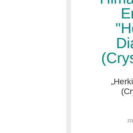
E
"H
Di
(Crys
„Herk
(Cr
zz