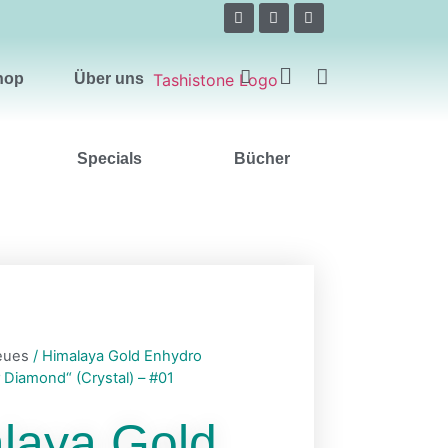
Über uns
hop
Über uns
Specials
Bücher
eues
/ Himalaya Gold Enhydro
 Diamond“ (Crystal) – #01
laya Gold