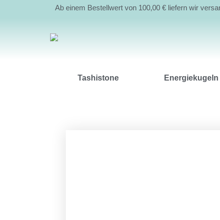
Ab einem Bestellwert von 100,00 € liefern wir vers
Tashistone
Energiekugeln