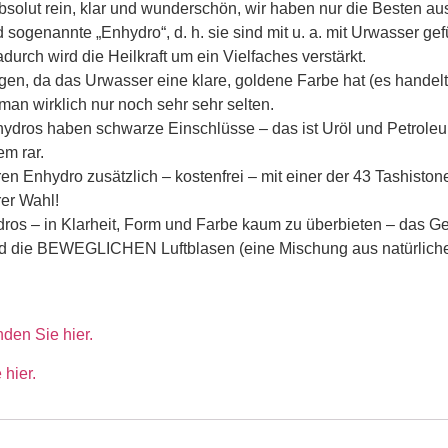
bsolut rein, klar und wunderschön, wir haben nur die Besten au
sogenannte „Enhydro“, d. h. sie sind mit u. a. mit Urwasser gefü
durch wird die Heilkraft um ein Vielfaches verstärkt.
n, da das Urwasser eine klare, goldene Farbe hat (es handelt
man wirklich nur noch sehr sehr selten.
hydros haben schwarze Einschlüsse – das ist Uröl und Petrole
m rar.
ren Enhydro zusätzlich – kostenfrei – mit einer der 43 Tashisto
rer Wahl!
os – in Klarheit, Form und Farbe kaum zu überbieten – das Ge
d die BEWEGLICHEN Luftblasen (eine Mischung aus natürlich
den Sie hier.
 hier.