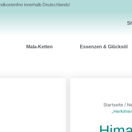
andkostenfrei innerhalb Deutschlands!
Shop
S
Mala-Ketten
Essenzen & Glücksöl
Startseite
/
N
„Herkimer
Hima