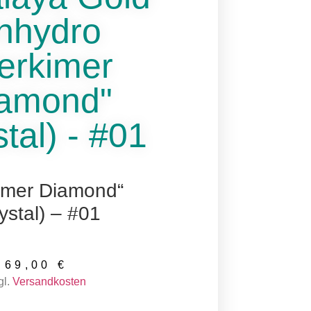
nhydro
erkimer
amond"
tal) - #01
imer Diamond“
ystal) – #01
69,00
€
gl.
Versandkosten