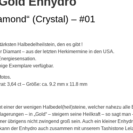
 Gold Enhydro
amond“ (Crystal) – #01
tärksten Halbedelheilstein, den es gibt !
 Diamant – aus der letzten Herkimermine in den USA.
Energiesensation.
nige Exemplare verfügbar.
fotos.
at: 3,64 ct – Größe: ca. 9.2 mm x 11.8 mm
 einer der wenigen Halbedel(heil)steine, welcher nahezu alle
lagerungen – in „Gold“ – steigern seine Heilkraft – so sagt man
er übrigens nicht zwingend groß sein. Auch ein kleiner Enhydr
e kann der Enhydro auch zusammen mit unserem Tashistone Lel